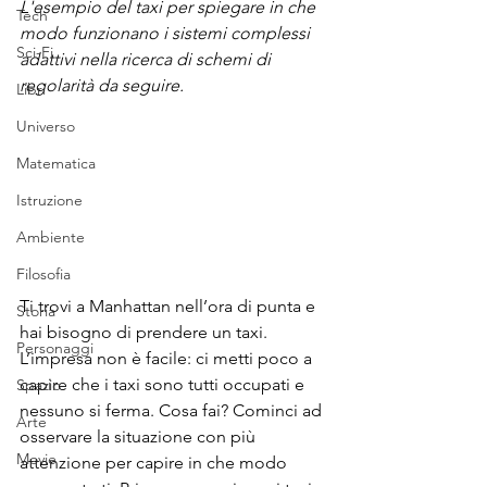
L'esempio del taxi per spiegare in che 
Tech
modo funzionano i sistemi complessi 
Sci-Fi
adattivi nella ricerca di schemi di 
regolarità da seguire.
Libri
Universo
Matematica
Istruzione
Ambiente
Filosofia
Ti trovi a Manhattan nell’ora di punta e 
Storia
hai bisogno di prendere un taxi. 
Personaggi
L’impresa non è facile: ci metti poco a 
capire che i taxi sono tutti occupati e 
Spazio
nessuno si ferma. Cosa fai? Cominci ad 
Arte
osservare la situazione con più 
Movie
attenzione per capire in che modo 