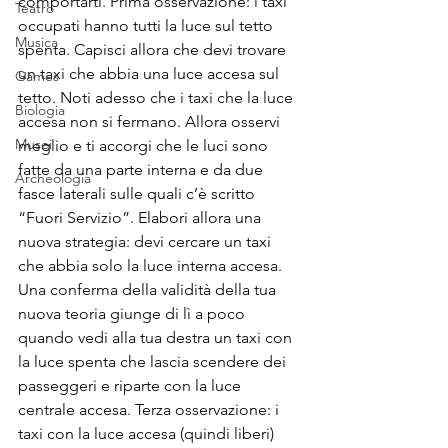
comportarti. Prima osservazione: i taxi 
Teatro
occupati hanno tutti la luce sul tetto 
Musica
spenta. Capisci allora che devi trovare 
un taxi che abbia una luce accesa sul 
Games
tetto. Noti adesso che i taxi che la luce 
Biologia
accesa non si fermano. Allora osservi 
Musei
meglio e ti accorgi che le luci sono 
fatte da una parte interna e da due 
Archeologia
fasce laterali sulle quali c’è scritto 
“Fuori Servizio”. Elabori allora una 
nuova strategia: devi cercare un taxi 
che abbia solo la luce interna accesa. 
Una conferma della validità della tua 
nuova teoria giunge di lì a poco 
quando vedi alla tua destra un taxi con 
la luce spenta che lascia scendere dei 
passeggeri e riparte con la luce 
centrale accesa. Terza osservazione: i 
taxi con la luce accesa (quindi liberi) 