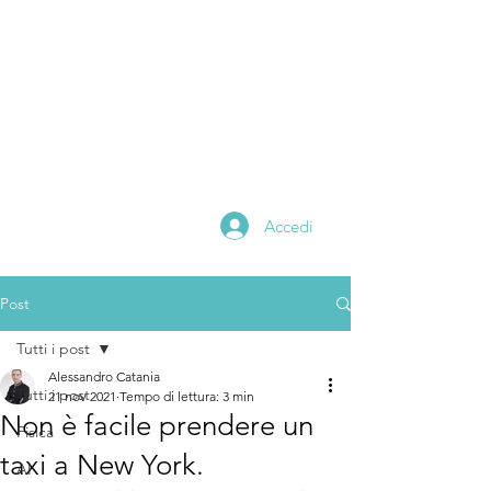
Alessandro
catania
Scientific Editor
Math and Physics
Teacher
Digital Content Creator
Accedi
Post
Tutti i post
Alessandro Catania
Tutti i post
21 nov 2021
Tempo di lettura: 3 min
Non è facile prendere un
Fisica
taxi a New York.
AI