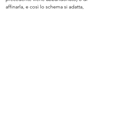
affinarla, e così lo schema si adatta, 
evolvendosi verso una sua 
strutturazione più attenta, completa ed 
efficiente, che ci permette infine di 
attraversare la strada e salire a bordo.
Fisica
Mostra tutti
Post recenti