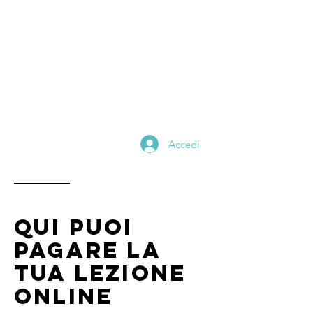
Alessandro
catania
Scientific Editor
Math and Physics
Teacher
Digital Content Creator
Accedi
Qui puoi
pagare la
tua lezione
online