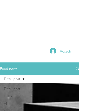
Alessandro
catania
Scientific Editor
Math and Physics
Teacher
Digital Content Creator
Accedi
Feed news
Tutti i post
Tutti i post
Fisica
AI