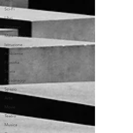
Tech
Sci-Fi
Libri
Universo
Matematica
Istruzione
Ambiente
Filosofia
Storia
Personaggi
Spazio
Arte
Movie
Teatro
Musica