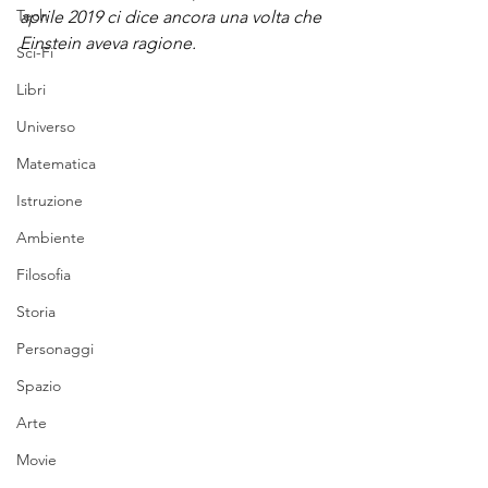
Tech
aprile 2019 ci dice ancora una volta che 
Einstein aveva ragione.
Sci-Fi
Libri
Universo
Matematica
Istruzione
Ambiente
Filosofia
Storia
Personaggi
Spazio
Arte
Movie