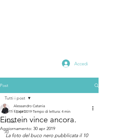
Alessandro
catania
Scientific Editor
Math and Physics
Teacher
Digital Content Creator
Accedi
Post
Tutti i post
Alessandro Catania
Tutti i post
13 apr 2019
Tempo di lettura: 4 min
Einstein vince ancora.
Fisica
Aggiornamento:
30 apr 2019
AI
La foto del buco nero pubblicata il 10 