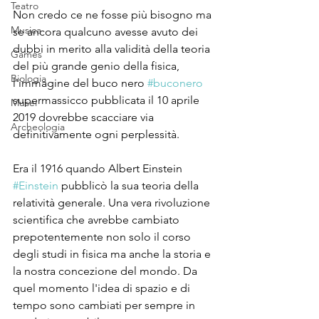
Teatro
Non credo ce ne fosse più bisogno ma 
Musica
se ancora qualcuno avesse avuto dei 
dubbi in merito alla validità della teoria 
Games
del più grande genio della fisica, 
Biologia
l'immagine del buco nero 
#buconero
supermassicco pubblicata il 10 aprile 
Musei
2019 dovrebbe scacciare via 
Archeologia
definitivamente ogni perplessità.
Era il 1916 quando Albert Einstein 
#Einstein
 pubblicò la sua teoria della 
relatività generale. Una vera rivoluzione 
scientifica che avrebbe cambiato 
prepotentemente non solo il corso 
degli studi in fisica ma anche la storia e 
la nostra concezione del mondo. Da 
quel momento l'idea di spazio e di 
tempo sono cambiati per sempre in 