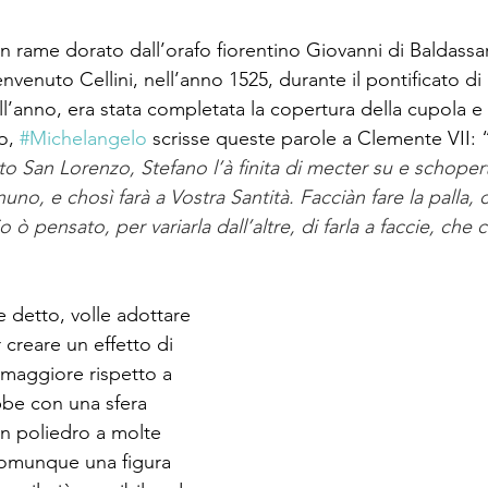
 in rame dorato dall’orafo fiorentino Giovanni di Baldassar
nvenuto Cellini, nell’anno 1525, durante il pontificato d
l’anno, era stata completata la copertura della cupola e 
o, 
#Michelangelo
 scrisse queste parole a Clemente VII: 
to San Lorenzo, Stefano l’à finita di mecter su e schopert
no, e chosì farà a Vostra Santità. Facciàn fare la palla, c
o ò pensato, per variarla dall’altre, di farla a faccie, che
 detto, volle adottare 
creare un effetto di 
e maggiore rispetto a 
bbe con una sfera 
un poliedro a molte 
comunque una figura 