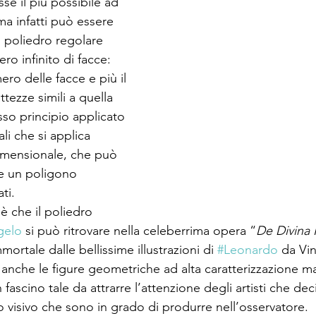
sse il più possibile ad 
ma infatti può essere 
poliedro regolare 
ro infinito di facce: 
ero delle facce e più il 
tezze simili a quella 
esso principio applicato 
ali che si applica 
imensionale, che può 
e un poligono 
ti. 
è che il poliedro 
gelo
 si può ritrovare nella celeberrima opera “
De Divina 
mmortale dalle bellissime illustrazioni di 
#Leonardo
 da Vin
anche le figure geometriche ad alta caratterizzazione m
fascino tale da attrarre l’attenzione degli artisti che de
tto visivo che sono in grado di produrre nell’osservatore.