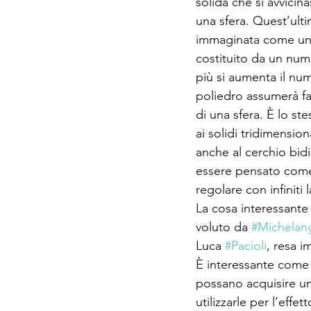
solida che si avvicina
una sfera. Quest’ulti
immaginata come un 
costituito da un nume
più si aumenta il num
poliedro assumerà fat
di una sfera. È lo st
ai solidi tridimension
anche al cerchio bid
essere pensato com
regolare con infiniti la
La cosa interessante 
voluto da 
#Michelan
Luca 
#Pacioli
, resa i
È interessante come 
possano acquisire un 
utilizzarle per l’effe