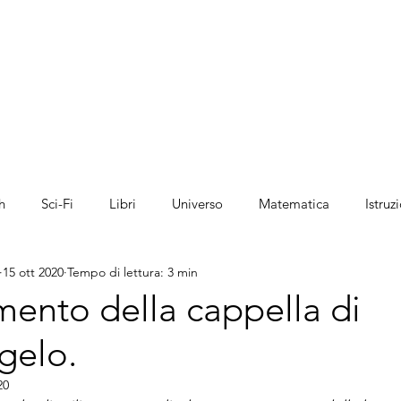
Home
Chi sono
Lezioni private
Fisica
h
Sci-Fi
Libri
Universo
Matematica
Istruz
15 ott 2020
Tempo di lettura: 3 min
aggi
Spazio
Arte
Movie
Teatro
Musica
mento della cappella di
gelo.
20