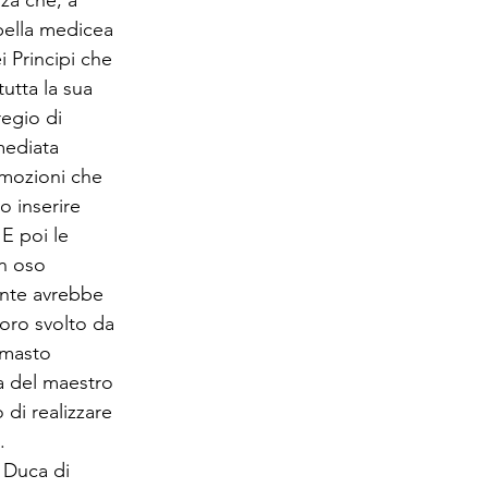
pella medicea 
 Principi che 
tutta la sua 
regio di 
mediata 
mozioni che 
o inserire 
 E poi le 
n oso 
nte avrebbe 
oro svolto da 
imasto 
a del maestro 
i realizzare 
.
 Duca di 