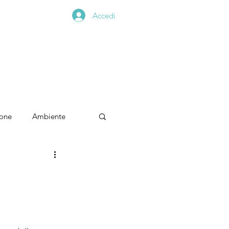
Accedi
 online
Contatti
Blog
ione
Ambiente
Games
Biologia