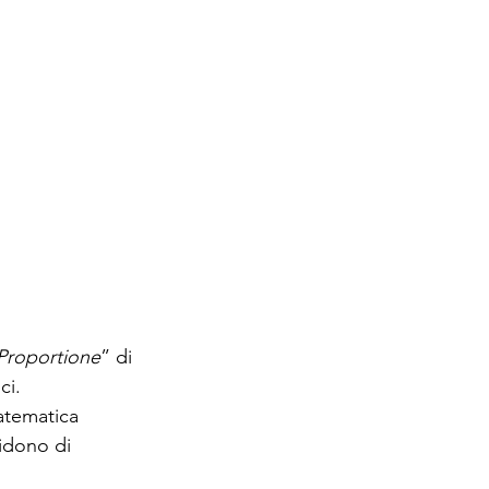
Proportione
” di 
ci.
atematica 
cidono di 