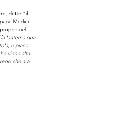
re, detto “il 
i papa Medici 
proprio nel 
“
la lanterna qua 
ola, e piace 
he viene alta 
 credo che arà 