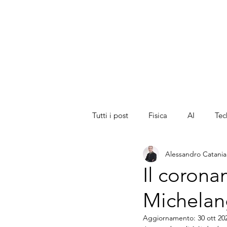
Alessandro
catania
Scientific Editor
Math and Physics
Teacher
Digital Content Creator
Tutti i post
Fisica
AI
Tec
Alessandro Catania
Filosofia
Storia
Person
Il corona
Michelan
Musei
Archeologia
Aggiornamento:
30 ott 20