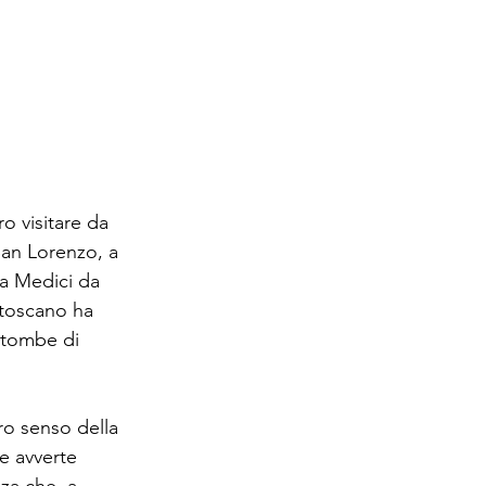
 visitare da 
San Lorenzo, a 
ia Medici da 
 toscano ha 
e tombe di 
ero senso della 
e avverte 
za che, a 