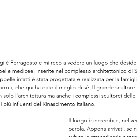
i è Ferragosto e mi reco a vedere un luogo che desidero
elle medicee, inserite nel complesso architettonico di 
ppelle infatti è stata progettata e realizzata per la famigl
rroti, che qui ha dato il meglio di sé. Il grande scultore
n solo l’architettura ma anche i complessi scultorei dell
 più influenti del Rinascimento italiano.
Il luogo è incredibile, nel v
parola. Appena arrivati, se n
subito la straordinaria poten