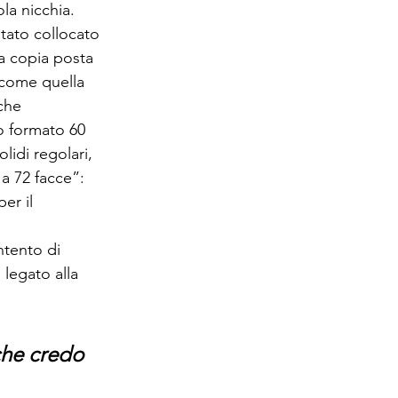
la nicchia. 
stato collocato 
a copia posta 
, come quella 
che 
o formato 60 
lidi regolari, 
a 72 facce”: 
er il 
ntento di 
legato alla 
 che credo 