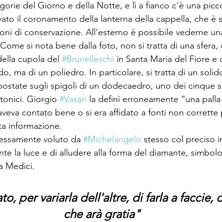
orie del Giorno e della Notte, e lì a fianco c'è una picco
vato il coronamento della lanterna della cappella, che è 
ioni di conservazione. All’esterno è possibile vederne un
. Come si nota bene dalla foto, non si tratta di una sfera
della cupola del 
#Brunelleschi
 in Santa Maria del Fiore e 
 ma di un poliedro. In particolare, si tratta di un solid
mpostate sugli spigoli di un dodecaedro, uno dei cinque so
tonici. Giorgio 
#Vasari
 la definì erroneamente “una palla 
va contato bene o si era affidato a fonti non corrette p
ta informazione.
pressamente voluto da 
#Michelangelo
 stesso col preciso i
te la luce e di alludere alla forma del diamante, simbolo 
a Medici.
o, per variarla dell'altre, di farla a faccie,
che arà gratia"