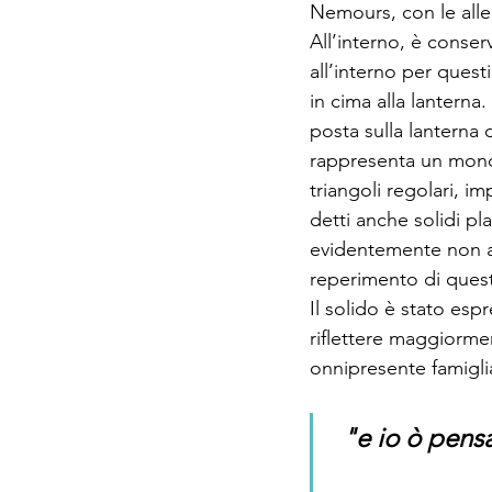
Nemours, con le alleg
All’interno, è conser
all’interno per quest
in cima alla lanterna
posta sulla lanterna 
rappresenta un mondo,
triangoli regolari, i
detti anche solidi pla
evidentemente non ave
reperimento di ques
Il solido è stato es
riflettere maggiormen
onnipresente famigli
"e io ò pensat