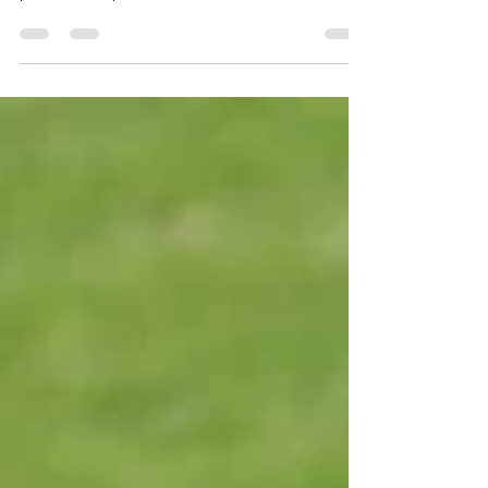
polvere e l'aiuto casuale di un amico, si
possono imparare molte cose.