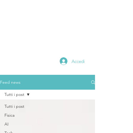
Alessandro
catania
Scientific Editor
Math and Physics
Teacher
Digital Content Creator
Accedi
Feed news
Tutti i post
Tutti i post
Fisica
AI