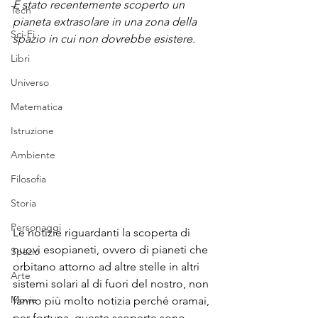
È stato recentemente scoperto un 
Tech
pianeta extrasolare in una zona della 
Sci-Fi
spazio in cui non dovrebbe esistere.
Libri
Universo
Matematica
Istruzione
Ambiente
Filosofia
Storia
Personaggi
Le notizie riguardanti la scoperta di 
nuovi esopianeti, ovvero di pianeti che 
Spazio
orbitano attorno ad altre stelle in altri 
Arte
sistemi solari al di fuori del nostro, non 
Movie
fanno più molto notizia perché oramai, 
per fortuna, queste scoperte sono 