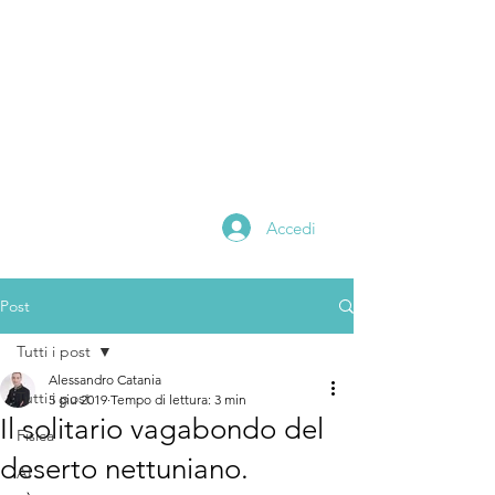
Alessandro
catania
Scientific Editor
Math and Physics
Teacher
Digital Content Creator
Accedi
Post
Tutti i post
Alessandro Catania
Tutti i post
5 giu 2019
Tempo di lettura: 3 min
Il solitario vagabondo del
Fisica
deserto nettuniano.
AI