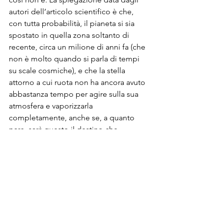
autori dell’articolo scientifico è che, 
con tutta probabilità, il pianeta si sia 
spostato in quella zona soltanto di 
recente, circa un milione di anni fa (che 
non è molto quando si parla di tempi 
su scale cosmiche), e che la stella 
attorno a cui ruota non ha ancora avuto 
abbastanza tempo per agire sulla sua 
atmosfera e vaporizzarla 
completamente, anche se, a quanto 
pare, sarà questo il destino che 
attende il bizzarro NGTS-4b.
Questa scoperta apre la strada a nuove 
osservazioni e forse ci porterà alla 
scoperta di altri pianeti nettuniani: è 
possibile che il deserto sia più 
popoloso di quanto si pensi.