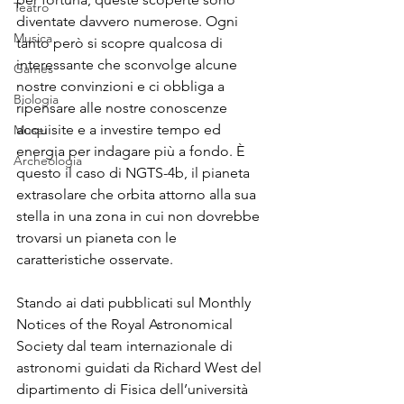
Teatro
diventate davvero numerose. Ogni 
Musica
tanto però si scopre qualcosa di 
interessante che sconvolge alcune 
Games
nostre convinzioni e ci obbliga a 
Biologia
ripensare alle nostre conoscenze 
acquisite e a investire tempo ed 
Musei
energia per indagare più a fondo. È 
Archeologia
questo il caso di NGTS-4b, il pianeta 
extrasolare che orbita attorno alla sua 
stella in una zona in cui non dovrebbe 
trovarsi un pianeta con le 
caratteristiche osservate.
Stando ai dati pubblicati sul Monthly 
Notices of the Royal Astronomical 
Society dal team internazionale di 
astronomi guidati da Richard West del 
dipartimento di Fisica dell’università 